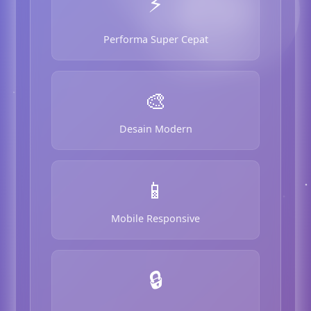
⚡
Performa Super Cepat
🎨
Desain Modern
📱
Mobile Responsive
🔒